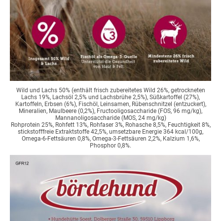
Wild und Lachs 50% (enthält frisch zubereitetes Wild 26%, getrockneten
Lachs 19%, Lachsöl 2,5% und Lachsbrühe 2,5%), Süßkartoffel (27%),
Kartoffeln, Erbsen (6%), Fischöl, Leinsamen, Rübenschnitzel (entzuckert),
Mineralien, Maulbeere (0,2%), Fructooligosaccharide (FOS, 96 mg/kg),
Mannanoligosaccharide (MOS, 24 mg/kg)
Rohprotein 25%, Rohfett 13%, Rohfaser 3%, Rohasche 8,5%, Feuchtigkeit 8%,
stickstofffreie Extraktstoffe 42,5%, umsetzbare Energie 364 kcal/100g,
Omega-6-Fettsäuren 0,8%, Omega-3-Fettsäuren 2,2%, Kalzium 1,6%,
Phosphor 0,8%.