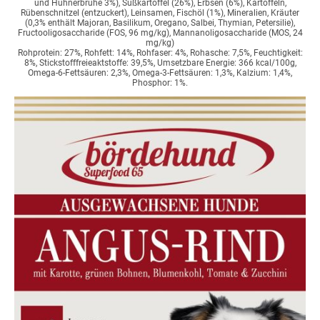
und Hühnerbrühe 3%), Süßkartoffel (26%), Erbsen (6%), Kartoffeln,
Rübenschnitzel (entzuckert), Leinsamen, Fischöl (1%), Mineralien, Kräuter
(0,3% enthält Majoran, Basilikum, Oregano, Salbei, Thymian, Petersilie),
Fructooligosaccharide (FOS, 96 mg/kg), Mannanoligosaccharide (MOS, 24
mg/kg)
Rohprotein: 27%, Rohfett: 14%, Rohfaser: 4%, Rohasche: 7,5%, Feuchtigkeit:
8%, Stickstofffreieaktstoffe: 39,5%, Umsetzbare Energie: 366 kcal/100g,
Omega-6-Fettsäuren: 2,3%, Omega-3-Fettsäuren: 1,3%, Kalzium: 1,4%,
Phosphor: 1%.