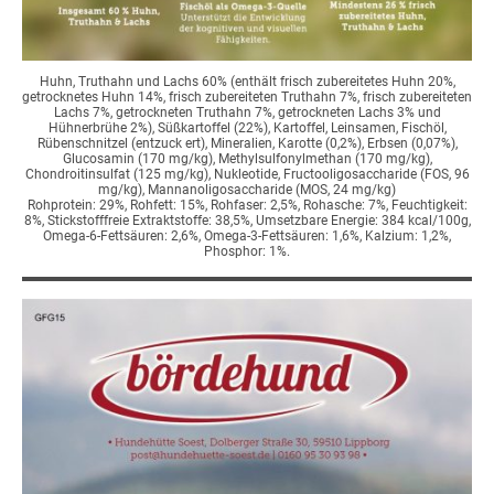
Huhn, Truthahn und Lachs 60% (enthält frisch zubereitetes Huhn 20%,
getrocknetes Huhn 14%, frisch zubereiteten Truthahn 7%, frisch zubereiteten
Lachs 7%, getrockneten Truthahn 7%, getrockneten Lachs 3% und
Hühnerbrühe 2%), Süßkartoffel (22%), Kartoffel, Leinsamen, Fischöl,
Rübenschnitzel (entzuck ert), Mineralien, Karotte (0,2%), Erbsen (0,07%),
Glucosamin (170 mg/kg), Methylsulfonylmethan (170 mg/kg),
Chondroitinsulfat (125 mg/kg), Nukleotide, Fructooligosaccharide (FOS, 96
mg/kg), Mannanoligosaccharide (MOS, 24 mg/kg)
Rohprotein: 29%, Rohfett: 15%, Rohfaser: 2,5%, Rohasche: 7%, Feuchtigkeit:
8%, Stickstofffreie Extraktstoffe: 38,5%, Umsetzbare Energie: 384 kcal/100g,
Omega-6-Fettsäuren: 2,6%, Omega-3-Fettsäuren: 1,6%, Kalzium: 1,2%,
Phosphor: 1%.