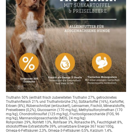
Truthahn 50% (enthält frisch zubereiteten Truthahn 27%, getrocknetes
Truthahnfleisch 21% und Truthahnbrühe 2%), Süßkartoffel (16%), Kartoffel,
Erbsen (8%), Rübenschnitzel (entzuckert), Leinsamen, Fischöl, Mineralstoffe,
Preiselbeere (0,2%), Glucosamin (170 mg/kg), Methylsulfonylmethan (170
mg/kg), Chondroitinsulfat (125 mg/kg), Fructooligosaccharide (FOS, 96
mg/kg), Mannanoligosaccharide (MOS, 24 mg/kg)
Rohprotein 29%, Rohfett 13%, Rohfaser 3%, Rohasche 8%, Feuchtigkeit 8%,
stickstofffreie Extraktstoffe 39%, umsetzbare Energie 367 kcal/100g,
Omega-6-Fettsäuren 2,3%, Omega-3-Fettsäuren 0,5%, Kalzium 1,4%,