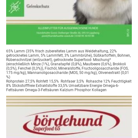
65% Lamm (35% frisch zubereitetes Lamm aus Weidehaltung, 22%
getrocknetes Lamm, 5% Lammfett, 3% Lammbrühe), Süßkartoffeln, Bohnen,
Rübenschnitzel (entzuckert), getrocknete Superfood- Mischung*
(einschließlich Minze (1%), Granatapfel (0,8%), Maulbeere (0,6%), Brokkoli
(0,5%), Fenchel (0,3%)), Fischöl, Mineralstoffe, Fructooligosaccharide (FOS,
175 mg/kg), Mannanoligosaccharide (MOS, 50 mg/kg), Olivenextrakt (0,01
%)
Rohprotein 27,5% Rohfett 15,5% Rohfaser 3,5% Rohasche 12% Feuchtigkeit
8% Stickstofffreie Extraktstoffe 33,5% Umsetzbare Energie Omega-6-
Fettsäuren Omega-3-Fettsäuren Kalzium Phosphor Kollagen