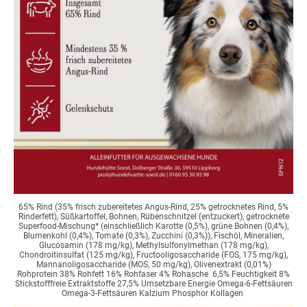
65% Rind (35% frisch zubereitetes Angus-Rind, 25% getrocknetes Rind, 5%
Rinderfett), Süßkartoffel, Bohnen, Rübenschnitzel (entzuckert), getrocknete
Superfood-Mischung* (einschließlich Karotte (0,5%), grüne Bohnen (0,4%),
Blumenkohl (0,4%), Tomate (0,3%), Zucchini (0,3%)), Fischöl, Mineralien,
Glucosamin (178 mg/kg), Methylsulfonylmethan (178 mg/kg),
Chondroitinsulfat (125 mg/kg), Fructooligosaccharide (FOS, 175 mg/kg),
Mannanoligosaccharide (MOS, 50 mg/kg), Olivenextrakt (0,01%)
Rohprotein 38% Rohfett 16% Rohfaser 4% Rohasche 6,5% Feuchtigkeit 8%
Stickstofffreie Extraktstoffe 27,5% Umsetzbare Energie Omega-6-Fettsäuren
Omega-3-Fettsäuren Kalzium Phosphor Kollagen