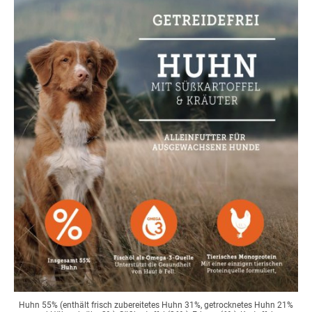
Huhn 55% (enthält frisch zubereitetes Huhn 31%, getrocknetes Huhn 21%