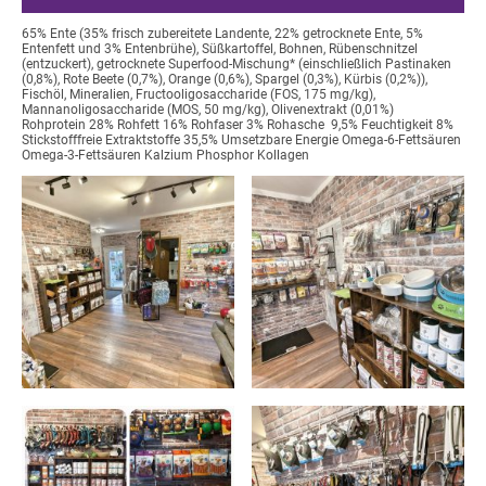
65% Ente (35% frisch zubereitete Landente, 22% getrocknete Ente, 5%
Entenfett und 3% Entenbrühe), Süßkartoffel, Bohnen, Rübenschnitzel
(entzuckert), getrocknete Superfood-Mischung* (einschließlich Pastinaken
(0,8%), Rote Beete (0,7%), Orange (0,6%), Spargel (0,3%), Kürbis (0,2%)),
Fischöl, Mineralien, Fructooligosaccharide (FOS, 175 mg/kg),
Mannanoligosaccharide (MOS, 50 mg/kg), Olivenextrakt (0,01%)
Rohprotein 28% Rohfett 16% Rohfaser 3% Rohasche 9,5% Feuchtigkeit 8%
Stickstofffreie Extraktstoffe 35,5% Umsetzbare Energie Omega-6-Fettsäuren
Omega-3-Fettsäuren Kalzium Phosphor Kollagen