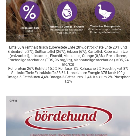
Ente 50% (enthält frisch zubereitete Ente 28%, getrocknete Ente 20% und
Entenbrühe 2%), Süßkartoffel (26%), Erbsen (6%), Kartoffel, Rübenschnitzel
(entzuckert), Leinsamen, Fischöl, Mineralien, Orange (0,3%), Preiselbeere,
Fructooligosaccharide (FOS, 96 mg/kg), Mannanoligosaccharide (MOS, 24
mg/kg)
Rohprotein 26% Rohfett 15,5% Rohfaser 3% Rohasche 9% Feuchtigkeit 8%
Stickstofffreie Extraktstoffe 38,5% Umsetzbare Energie 375 kcal/100g
Omega-6-Fettsäuren 4,4% Omega-3-Fettsäuren 1,4% Kalzium 2% Phosphor
1,2%