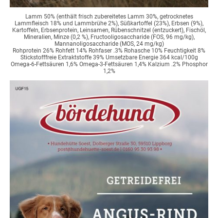
Lamm 50% (enthält frisch zubereitetes Lamm 30%, getrocknetes
Lammfleisch 18% und Lammbrühe 2%), Süßkartoffel (23%), Erbsen (9%),
Kartoffeln, Erbsenprotein, Leinsamen, Rübenschnitzel (entzuckert), Fischöl,
Mineralien, Minze (0,2 %), Fructooligosaccharide (FOS, 96 mg/kg),
Mannanoligosaccharide (MOS, 24 mg/kg)
Rohprotein 26% Rohfett 14% Rohfaser .3% Rohasche 10% Feuchtigkeit 8%
Stickstofffreie Extraktstoffe 39% Umsetzbare Energie 364 kcal/100g
Omega-6-Fettsäuren 1,6% Omega-3-Fettsäuren 1,4% Kalzium .2% Phosphor
1,2%