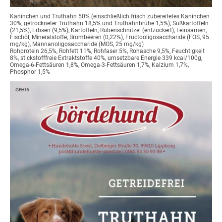
Kaninchen und Truthahn 50% (einschließlich frisch zubereitetes Kaninchen
30%, getrockneter Truthahn 18,5% und Truthahnbrühe 1,5%), Süßkartoffeln
(21,5%), Erbsen (9,5%), Kartoffeln, Rübenschnitzel (entzuckert), Leinsamen,
Fischöl, Mineralstoffe, Brombeeren (0,22%), Fructooligosaccharide (FOS, 95
mg/kg), Mannanoligosaccharide (MOS, 25 mg/kg)
Rohprotein 26,5%, Rohfett 11%, Rohfaser 5%, Rohasche 9,5%, Feuchtigkeit
8%, stickstofffreie Extraktstoffe 40%, umsetzbare Energie 339 kcal/100g,
Omega-6-Fettsäuren 1,8%, Omega-3-Fettsäuren 1,7%, Kalzium 1,7%,
Phosphor 1,5%