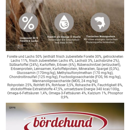
Forelle und Lachs 50% (enthält frisch zubereitete Forelle 30%, getrockneten
Lachs 11%, frisch zubereiteten Lachs 4%, Lachsöl 3%, Lachsbrühe 2%),
Süßkartoffel (24%), Kartoffeln, Erbsen (6%), Rübenschnitzel (entzuckert),
Erbsenprotein, Leinsamen, Kartoffelprotein, Mineralien, Spargel (0,3%),
Glucosamin (170mg/kg), Methylsulfonylmethan (170 mg/kg),
Chondroitinsulfat (125 mg/kg), Fructooligosaccharide (FOS, 96 mg/kg),
Mannanoligosaccharide (MOS, 24 mg/kg)
Rohprotein 25%, Rohfett 8%, Rohfaser 3,5%, Rohasche 8%, Feuchtigkeit 8%,
stickstofffreie Extraktstoffe 47,5%, umsetzbare Energie 340 kcal/100g,
Omega-6-Fettsäuren 1,4%, Omega-3-Fettsäuren 4%, Kalzium 1%, Phosphor
0,9%.