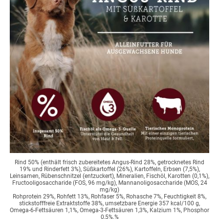
Rind 50% (enthält frisch zubereitetes Angus-Rind 28%, getrocknetes Rind
19% und Rinderfett 3%), Süßkartoffel (26%), Kartoffeln, Erbsen (7,5%),
Leinsamen, Rübenschnitzel (entzuckert), Mineralien, Fischöl, Karotten (0,1%),
Fructooligosaccharide (FOS, 96 mg/kg), Mannanoligosaccharide (MOS, 24
mg/kg)
Rohprotein 29%, Rohfett 13%, Rohfaser 5%, Rohasche 7%, Feuchtigkeit 8%,
stickstofffreie Extraktstoffe 38%, umsetzbare Energie 357 kcal/100 g,
Omega-6-Fettsäuren 1,1%, Omega-3-Fettsäuren 1,3%, Kalzium 1%, Phosphor
0,5%.%